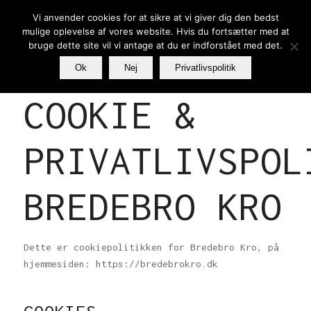
Vi anvender cookies for at sikre at vi giver dig den bedst
mulige oplevelse af vores website. Hvis du fortsætter med at
bruge dette site vil vi antage at du er indforstået med det.
Ok
Nej
Privatlivspolitik
COOKIE &
PRIVATLIVSPOL
BREDEBRO KRO
Dette er cookiepolitikken for Bredebro Kro, på
hjemmesiden: https://bredebrokro.dk