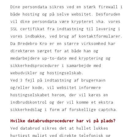
Dine persondata sikres ved en stærk firewall i
både hosting og på selve websitet. Desforuden
vil dine persondata være krypteret vha. vores
SSL certifikat fra indtastning til levering i
vores indbakke, ved brug af kontaktformularer.
Da Bredebro Kro er en større virksomhed har
direktøren sørget for at både han og
medarbejdere up-to-date med kryptering og
sikkerhedsprocedurer i samarbejde med
webudvikler og hostingselskab.
Ved 3 fejl på indtastning af brugernavn
og/eller kode, vil websitet informere
hostingselskabet herom, der vil køres en
indbrudskontrol og der vil komme et ekstra
sikkerhedslag i form af forskellige captcha.
Hvilke databrudsprocedurer har vi på plads?
Ved databrud sikres det at hullet lukkes
hurtigst muligt ved direkte telefonisk og