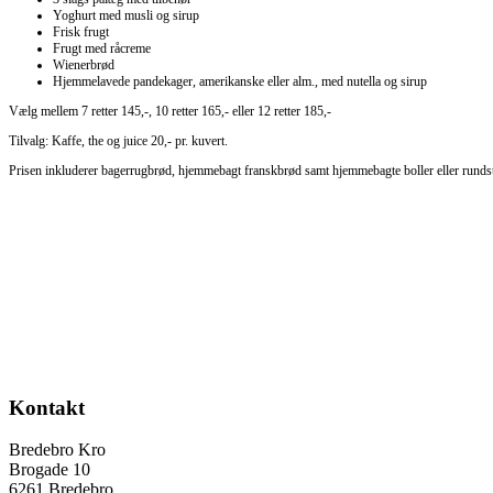
Yoghurt med musli og sirup
Frisk frugt
Frugt med råcreme
Wienerbrød
Hjemmelavede pandekager, amerikanske eller alm., med nutella og sirup
Vælg mellem 7 retter 145,-, 10 retter 165,- eller 12 retter 185,-
Tilvalg: Kaffe, the og juice
20,- pr. kuvert.
Prisen inkluderer bagerrugbrød, hjemmebagt franskbrød samt hjemmebagte boller eller rundst
Kontakt
Bredebro Kro
Brogade 10
6261 Bredebro