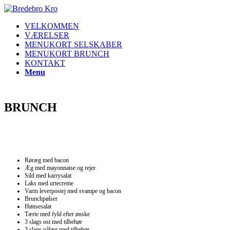
VELKOMMEN
VÆRELSER
MENUKORT SELSKABER
MENUKORT BRUNCH
KONTAKT
Menu
BRUNCH
Røræg med bacon
Æg med mayonnaise og rejer
Sild med karrysalat
Laks med urtecreme
Varm leverpostej med svampe og bacon
Brunchpølser
Hønsesalat
Tærte med fyld efter ønske
3 slags ost med tilbehør
3 slags pålæg med tilbehør